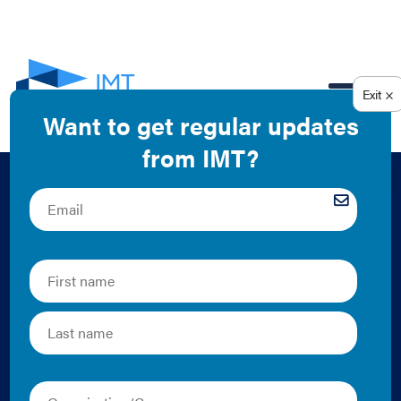
EN
Video: What is a
Building
Performance
Standard (BPS)?