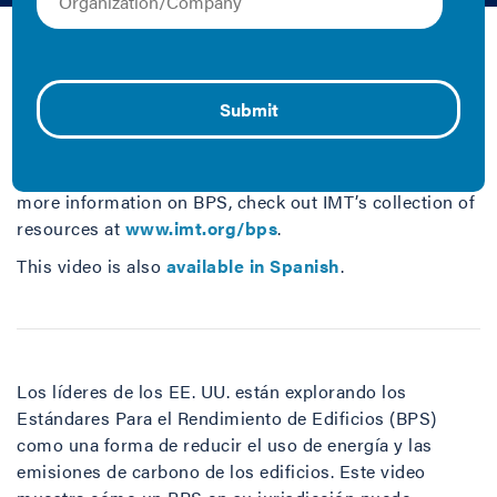
Video
Leaders across the U.S. are exploring building
performance standards (BPS) as a way to reduce
building energy use and carbon emissions. This video
shows how a building performance standard in your
jurisdiction can benefit you and your communities. For
more information on BPS, check out IMT’s collection of
resources at
www.imt.org/bps
.
This video is also
available in Spanish
.
Los líderes de los EE. UU. están explorando los
Estándares Para el Rendimiento de Edificios (BPS)
como una forma de reducir el uso de energía y las
emisiones de carbono de los edificios. Este video